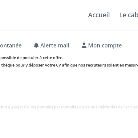
Accueil
Le ca
pontanée
Alerte mail
Mon compte
ossible de postuler à cette offre.
 thèque pour y déposer votre CV afin que nos recruteurs soient en mesure
tion au sujet de vos données personnelles ou de nos méthodes de recrut